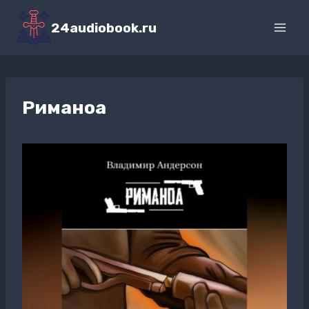
Перейти
к
24audiobook.ru
содержимому
Риманоа