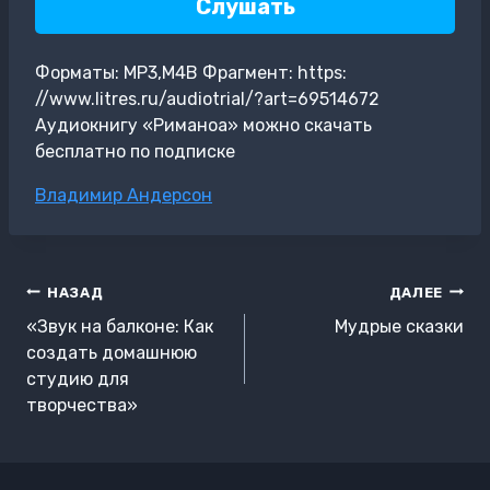
Слушать
Форматы: MP3,M4B Фрагмент: https:
//www.litres.ru/audiotrial/?art=69514672
Аудиокнигу «Риманоа» можно скачать
бесплатно по подписке
Метки
Владимир Андерсон
записи:
Навигация
НАЗАД
ДАЛЕЕ
по
«Звук на балконе: Как
Мудрые сказки
записям
создать домашнюю
студию для
творчества»