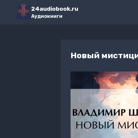
Перейти
24audiobook.ru
к
Аудиокниги
содержимому
Новый мистиц