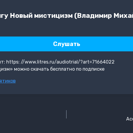
гу Новый мистицизм (Владимир Миха
Слушать
 https: //www.litres.ru/audiotrial/?art=71664022
изм» можно скачать бесплатно по подписке
ятиков
Ас