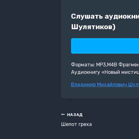
Слушать аудиокни
Шулятиков)
Форматы: MP3,M4B Фрагмент:
Аудиокнигу «Новый мистиц
Метки
Владимир Михайлович Шул
записи:
Навигация
НАЗАД
по
Шепот греха
записям