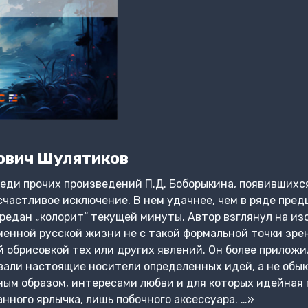
ович Шулятиков
еди прочих произведений П.Д. Боборыкина, появившихся
счастливое исключение. В нем удачнее, чем в ряде пре
редан „колорит“ текущей минуты. Автор взглянул на и
енной русской жизни не с такой формальной точки зрени
 обрисовкой тех или других явлений. Он более приложи
вали настоящие носители определенных идей, а не обы
вным образом, интересами любви и для которых идейная 
нного ярлычка, лишь побочного аксессуара. …»