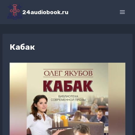
Перейти
к
24audiobook.ru
содержимому
Кабак