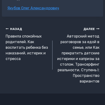
Метки
Якубов Олег Александрович
записи:
Навигация
НАЗАД
ДАЛЕЕ
по
Правила спокойных
Авторский метод
записям
родителей. Как
разговоров за едой в
воспитать ребенка без
семье, или Как
наказаний, истерик и
прекратить детские
стресса
истерики и капризы за
столом. Трансерфинг
реальности. Ступень I:
Пространство
вариантов