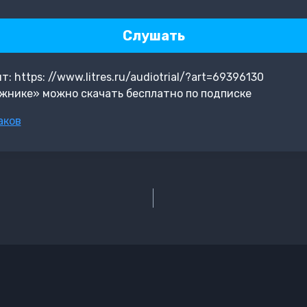
Слушать
 https: //www.litres.ru/audiotrial/?art=69396130
жнике» можно скачать бесплатно по подписке
аков