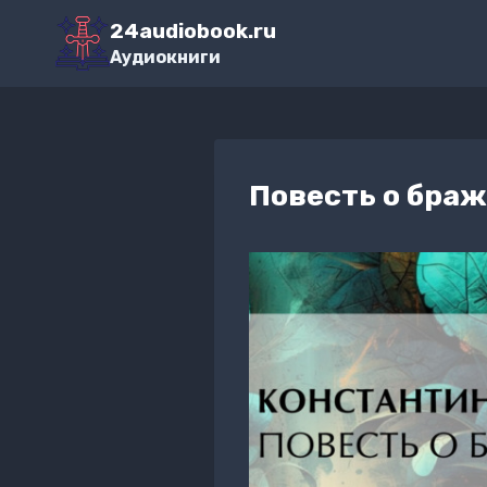
Перейти
24audiobook.ru
к
Аудиокниги
содержимому
Повесть о бра