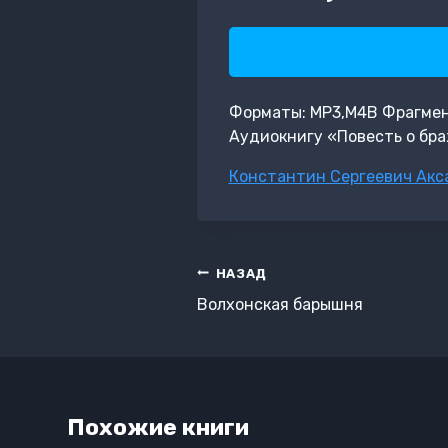
Форматы: MP3,M4B Фрагмент:
Аудиокнигу «Повесть о бра
Метки
Константин Сергеевич Акс
записи:
Навигация
НАЗАД
по
Волхонская барышня
записям
Похожие книги