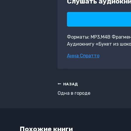
Слушать аудиокни
Форматы: MP3,M4B Фрагмент:
Аудиокнигу «Букет из шоко
Метки
Анна Спратто
записи:
Навигация
НАЗАД
по
Одна в городе
записям
Похожие книги