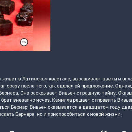
н живет в Латинском квартале, выращивает цветы и оп
ал сразу после того, как сделал ей предложение. Однаж
Бернара. Она раскрывает Вивьен страшную тайну. Оказы
 брат внезапно исчез. Камилла решает отправить Вивьен 
ться Бернар. Вивьен оказывается в двадцатом году двад
скать Бернара, но и приспособиться к новой жизни.