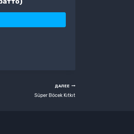
ратто)
ДАЛЕЕ
Süper Böcek Kıtkıt