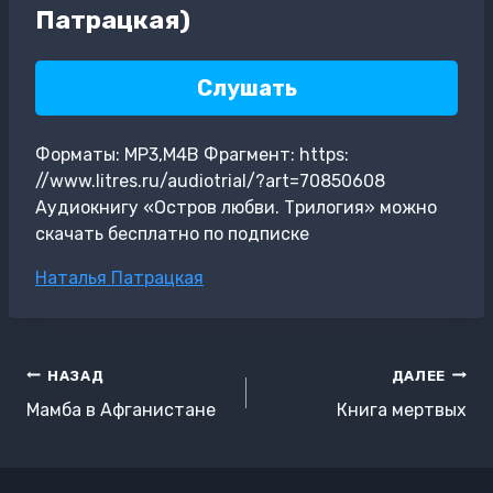
Патрацкая)
Слушать
Форматы: MP3,M4B Фрагмент: https:
//www.litres.ru/audiotrial/?art=70850608
Аудиокнигу «Остров любви. Трилогия» можно
скачать бесплатно по подписке
Метки
Наталья Патрацкая
записи:
Навигация
НАЗАД
ДАЛЕЕ
по
Мамба в Афганистане
Книга мертвых
записям