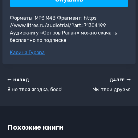
Форматы: MP3,M4B Фрагмент: https:
//www.litres.ru/audiotrial/?art=71304199
Аудиокнигу «Остров Рапан» можно скачать
бесплатно по подписке
Метки
Карина Гурова
записи:
Навигация
НАЗАД
ДАЛЕЕ
по
Я не твоя ягодка, босс!
Мы твои друзья
записям
Похожие книги