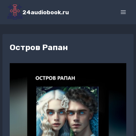
Перейти
к
24audiobook.ru
содержимому
Остров Рапан