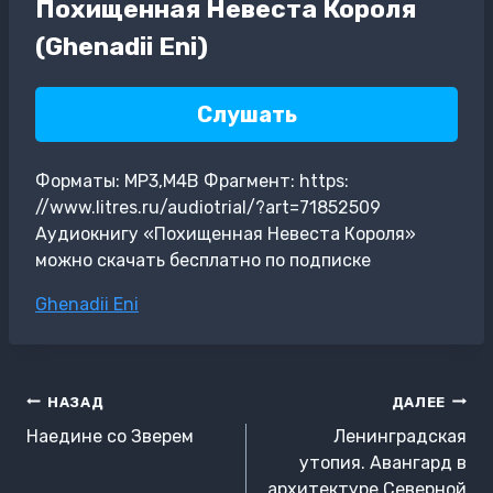
Похищенная Невеста Короля
(Ghenadii Eni)
Слушать
Форматы: MP3,M4B Фрагмент: https:
//www.litres.ru/audiotrial/?art=71852509
Аудиокнигу «Похищенная Невеста Короля»
можно скачать бесплатно по подписке
Метки
Ghenadii Eni
записи:
Навигация
НАЗАД
ДАЛЕЕ
по
Наедине со Зверем
Ленинградская
записям
утопия. Авангард в
архитектуре Северной