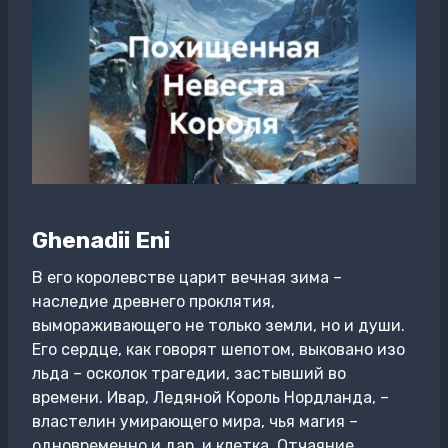
Ghenadii Eni
В его королевстве царит вечная зима –
наследие древнего проклятия,
вымораживающего не только земли, но и души.
Его сердце, как говорят шепотом, выковано изо
льда – осколок трагедии, застывший во
времени. Ивар, Ледяной Король Нордланда, –
властелин умирающего мира, чья магия –
одновременно и дар, и клетка. Отчаяние