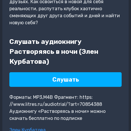
друзьях. Как освоиться в новой для себя
реальности, распутать клубок хаотично
сменяющих друг друга событий и дней и найти
новую себя?
Слушать аудиокнигу
Растворяясь в ночи (Элен
Курбатова)
Слушать
Форматы: MP3,M4B Фрагмент: https:
//www.litres.ru/audiotrial/?art=70854388
Аудиокнигу «Растворяясь в ночи» можно
скачать бесплатно по подписке
Метки
Элен Курбатова