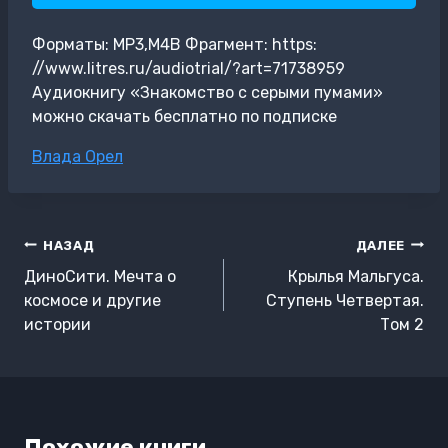
Форматы: MP3,M4B Фрагмент: https:
//www.litres.ru/audiotrial/?art=71738959
Аудиокнигу «Знакомство с серыми пумами»
можно скачать бесплатно по подписке
Метки
Влада Орел
записи:
Навигация
НАЗАД
ДАЛЕЕ
по
ДиноСити. Мечта о
Крылья Мальгуса.
записям
космосе и другие
Ступень Четвертая.
истории
Том 2
Похожие книги