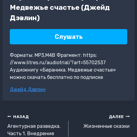
Медвежье счастье (Джейд
Дэвлин)
Слушать
Форматы: MP3,M4B Фрагмент: https:
//www.litres.ru/audiotrial/?art=55702537
Аудиокнигу «Бераника. Медвежье счастье»
можно скачать бесплатно по подписке
Метки
Джейд Дэвлин
записи:
Навигация
НАЗАД
ДАЛЕЕ
по
Агентурная разведка.
Жизненные сказки
записям
Часть 1. Внедрение