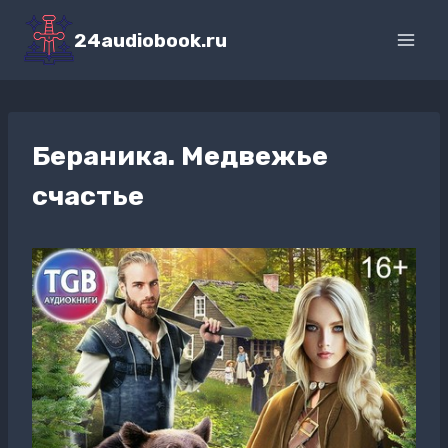
Перейти
к
24audiobook.ru
содержимому
Бераника. Медвежье
счастье