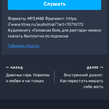
Слушать
Форматы: MP3,M4B Фрагмент: https:
//www.litres.ru/audiotrial/?art=70716172
Аудиокнигу «Головная боль для ректора» можно
скачать бесплатно по подписке
Метки
Габриэль Керсси
записи:
Навигация
НАЗАД
ДАЛЕЕ
по
Девичье горе. Новеллы
Внутренний диалог:
записям
о любви и не только
Как перестать мешать
себе жить