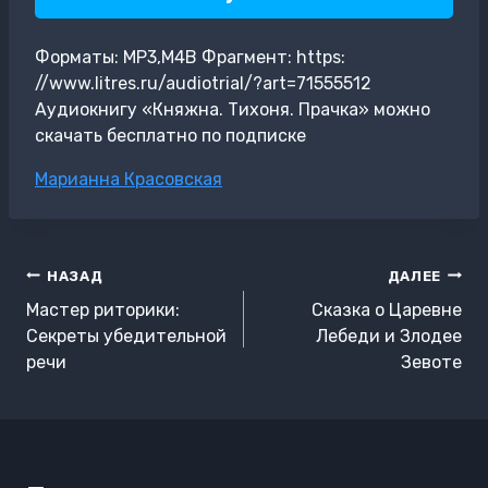
Форматы: MP3,M4B Фрагмент: https:
//www.litres.ru/audiotrial/?art=71555512
Аудиокнигу «Княжна. Тихоня. Прачка» можно
скачать бесплатно по подписке
Метки
Марианна Красовская
записи:
Навигация
НАЗАД
ДАЛЕЕ
по
Мастер риторики:
Сказка о Царевне
записям
Секреты убедительной
Лебеди и Злодее
речи
Зевоте