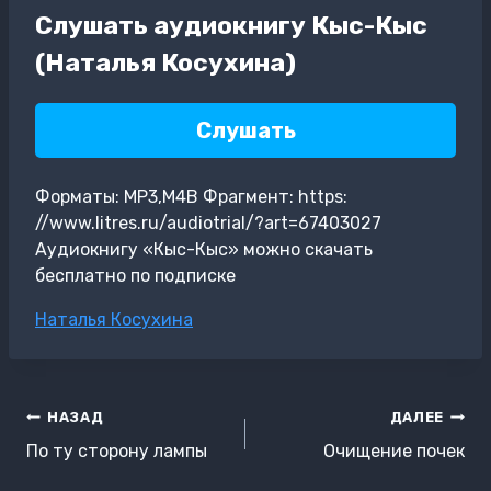
Слушать аудиокнигу Кыс-Кыс
(Наталья Косухина)
Слушать
Форматы: MP3,M4B Фрагмент: https:
//www.litres.ru/audiotrial/?art=67403027
Аудиокнигу «Кыс-Кыс» можно скачать
бесплатно по подписке
Метки
Наталья Косухина
записи:
Навигация
НАЗАД
ДАЛЕЕ
по
По ту сторону лампы
Очищение почек
записям