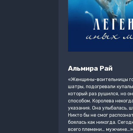
Альмира Рай
«Женщины-воительницы гот
шатры, подогревали купаль
который раз рушился, но о
способом. Королева некогд
указания. Она улыбалась, 
Никто бы не смог распознат
боялась как никогда. Сего
всего племени… мужчине…»