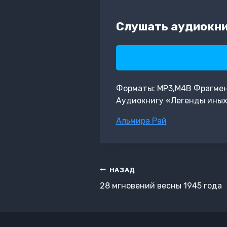
Слушать аудиокни
Форматы: MP3,M4B Фрагмент:
Аудиокнигу «Легенды иных
Метки
Альмира Рай
записи:
Навигация
НАЗАД
по
28 мгновений весны 1945 года
записям