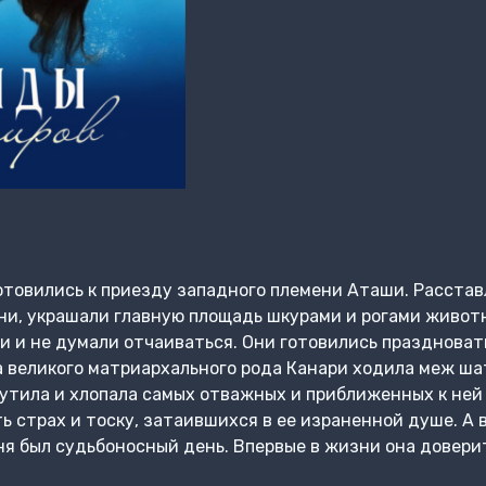
овились к приезду западного племени Аташи. Расста
ни, украшали главную площадь шкурами и рогами живот
ни и не думали отчаиваться. Они готовились празднова
а великого матриархального рода Канари ходила меж ш
шутила и хлопала самых отважных и приближенных к ней
ь страх и тоску, затаившихся в ее израненной душе. А 
дня был судьбоносный день. Впервые в жизни она довери