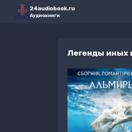
Перейти
24audiobook.ru
к
Аудиокниги
содержимому
Легенды иных 