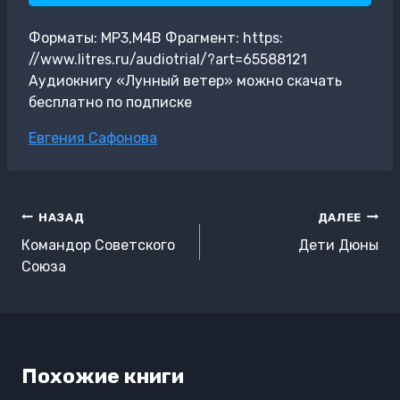
Форматы: MP3,M4B Фрагмент: https:
//www.litres.ru/audiotrial/?art=65588121
Аудиокнигу «Лунный ветер» можно скачать
бесплатно по подписке
Метки
Евгения Сафонова
записи:
Навигация
НАЗАД
ДАЛЕЕ
по
Командор Советского
Дети Дюны
записям
Союза
Похожие книги