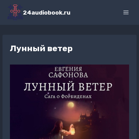
Перейти
к
24audiobook.ru
содержимому
Лунный ветер