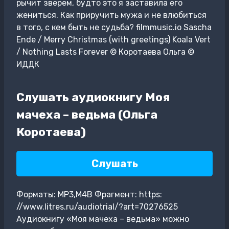
рычит зверем, будто это я заставила его
жениться. Как приручить мужа и не влюбиться
в того, с кем быть не судьба? filmmusic.io Sascha
Ende / Merry Christmas (with greetings) Koala Vert
/ Nothing Lasts Forever © Коротаева Ольга ©
ИДДК
Слушать аудиокнигу Моя
мачеха – ведьма (Ольга
Коротаева)
Слушать
Форматы: MP3,M4B Фрагмент: https:
//www.litres.ru/audiotrial/?art=70276525
Аудиокнигу «Моя мачеха – ведьма» можно