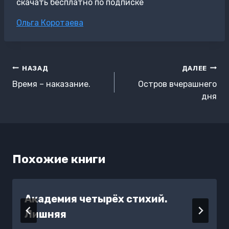
скачать бесплатно по подписке
Метки
Ольга Коротаева
записи:
Навигация
НАЗАД
ДАЛЕЕ
по
Время – наказание.
Остров вчерашнего
записям
дня
Похожие книги
Академия четырёх стихий.
Лишняя