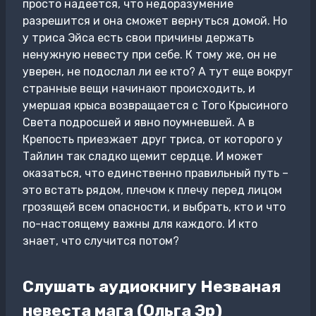
просто надеется, что недоразумение
разрешится и она сможет вернуться домой. Но
у триса Эйса есть свои причины держать
ненужную невесту при себе. К тому же, он не
уверен, не подослал ли ее кто? А тут еще вокруг
странные вещи начинают происходить, и
умершая крыса возвращается с Того Крысиного
Света подросшей и явно поумневшей. А в
Крепость приезжает друг триса, от которого у
Тайлин так сладко щемит сердце. И может
оказаться, что единственно правильный путь –
это встать рядом, плечом к плечу перед лицом
грозящей всем опасности, и выбрать, кто и что
по-настоящему важны для каждого. И кто
знает, что случится потом?
Слушать аудиокнигу Незваная
невеста мага (Ольга Эр)