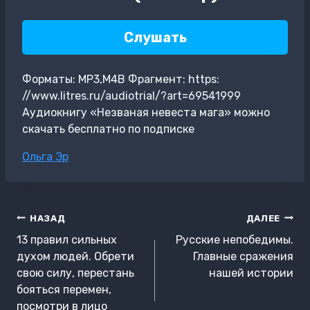
Слушать
Форматы: MP3,M4B Фрагмент: https:
//www.litres.ru/audiotrial/?art=69541999
Аудиокнигу «Незваная невеста мага» можно
скачать бесплатно по подписке
Метки
Ольга Эр
записи:
Навигация
НАЗАД
ДАЛЕЕ
по
13 правил сильных
Русские непобедимы.
записям
духом людей. Обрети
Главные сражения
свою силу, перестань
нашей истории
бояться перемен,
посмотри в лицо