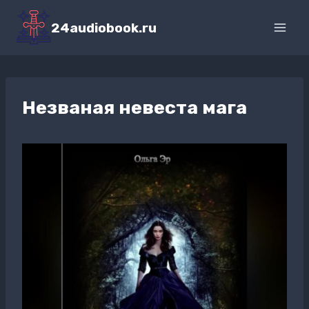
Перейти
к
24audiobook.ru
содержимому
Незваная невеста мага