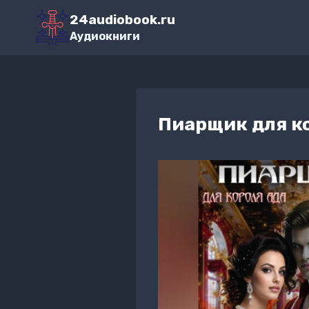
Перейти
24audiobook.ru
к
Аудиокниги
содержимому
Пиарщик для к