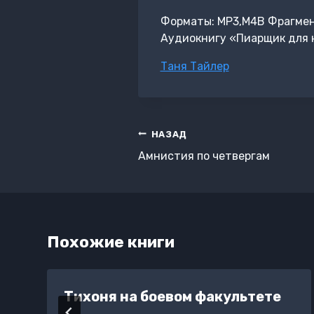
Форматы: MP3,M4B Фрагмент:
Аудиокнигу «Пиарщик для к
Метки
Таня Тайлер
записи:
Навигация
НАЗАД
по
Амнистия по четвергам
записям
Похожие книги
Тихоня на боевом факультете