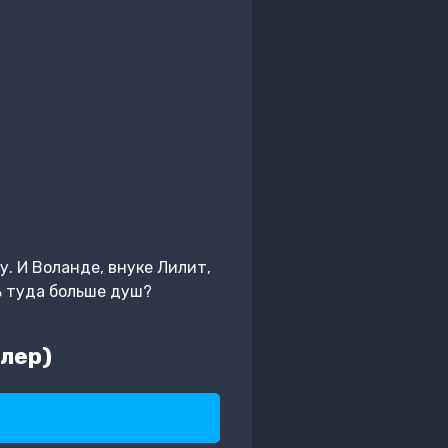
. И Воланде, внуке Лилит,
ь туда больше душ?
лер)