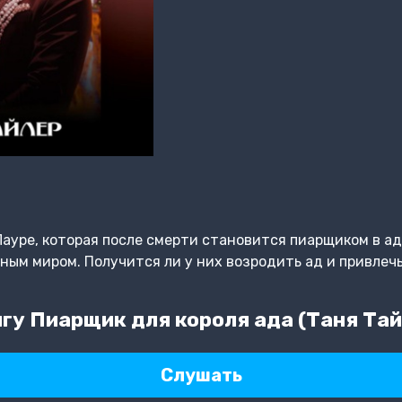
ауре, которая после смерти становится пиарщиком в аду
ным миром. Получится ли у них возродить ад и привлеч
гу Пиарщик для короля ада (Таня Тай
Слушать