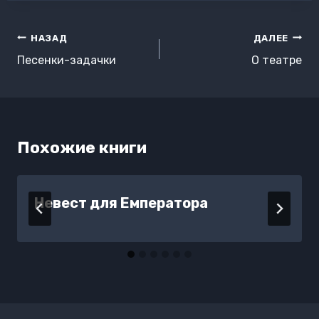
Навигация
НАЗАД
ДАЛЕЕ
по
Песенки-задачки
О театре
записям
Похожие книги
Невест для Емператора