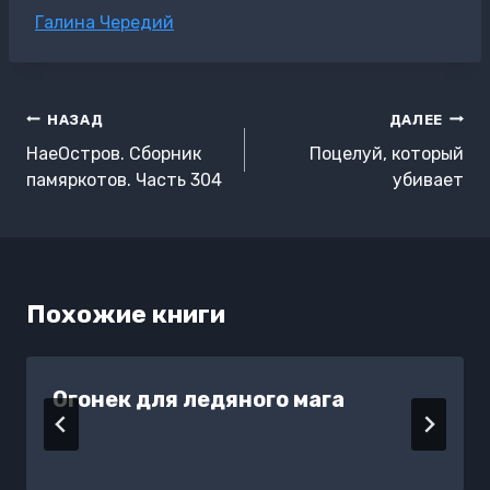
Метки
Галина Чередий
записи:
Навигация
НАЗАД
ДАЛЕЕ
по
НаеОстров. Сборник
Поцелуй, который
записям
памяркотов. Часть 304
убивает
Похожие книги
Огонек для ледяного мага