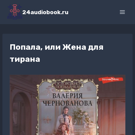
Перейти
к
24audiobook.ru
содержимому
Попала, или Жена для
тирана