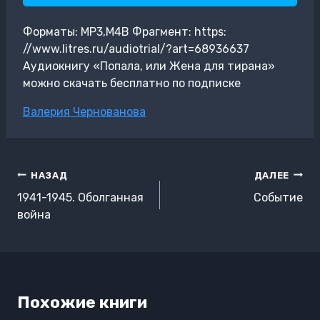
Форматы: MP3,M4B Фрагмент: https:
//www.litres.ru/audiotrial/?art=68936637
Аудиокнигу «Попала, или Жена для тирана»
можно скачать бесплатно по подписке
Метки
Валерия Чернованова
записи:
Навигация
НАЗАД
ДАЛЕЕ
по
1941-1945. Оболганная
Событие
записям
война
Похожие книги