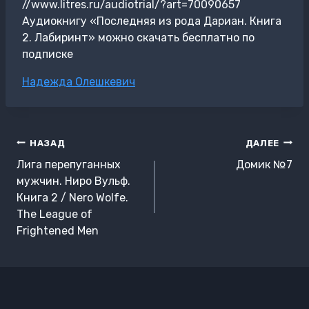
//www.litres.ru/audiotrial/?art=70090657
Аудиокнигу «Последняя из рода Дариан. Книга
2. Лабиринт» можно скачать бесплатно по
подписке
Метки
Надежда Олешкевич
записи:
Навигация
НАЗАД
ДАЛЕЕ
по
Лига перепуганных
Домик №7
записям
мужчин. Ниро Вульф.
Книга 2 / Nero Wolfe.
The League of
Frightened Men