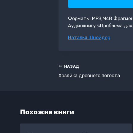
Форматы: MP3,M4B Фрагмент:
Аудиокнигу «Проблема для 
Метки
Наталья Шнейдер
записи:
Навигация
НАЗАД
по
Хозяйка древнего погоста
записям
Похожие книги