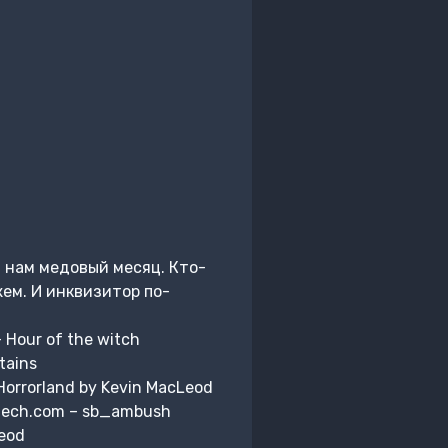
 нам медовый месяц. Кто-
жем. И инквизитор по-
– Hour of the witch
tains
Horrorland by Kevin MacLeod
petech.com – sb_ambush
Leod