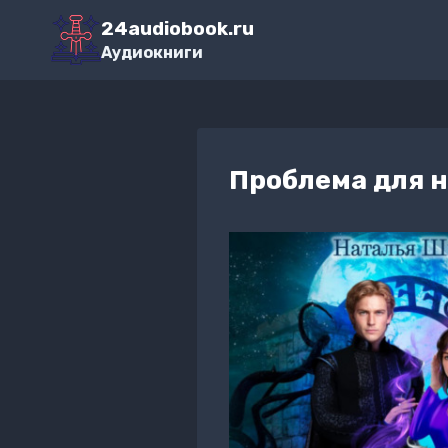
Перейти
24audiobook.ru
к
Аудиокниги
содержимому
Проблема для н