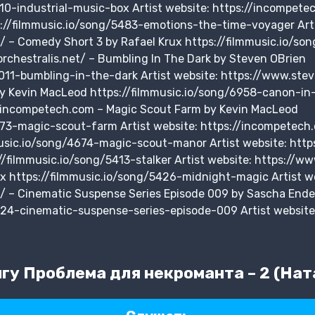
910-industrial-music-box Artist website: https://incompet
s://filmmusic.io/song/5483-emotions-the-time-voyager Arti
t/ – Comedy Short 3 by Rafael Krux https://filmmusic.io/
orchestralis.net/ – Bumbling In The Dark by Steven OBrien
011-bumbling-in-the-dark Artist website: https://www.stev
y Kevin MacLeod https://filmmusic.io/song/6958-canon-in
://incompetech.com – Magic Scout Farm by Kevin MacLeod
673-magic-scout-farm Artist website: https://incompetech
usic.io/song/4674-magic-scout-manor Artist website: htt
//filmmusic.io/song/5413-stalker Artist website: https://ww
ux https://filmmusic.io/song/5426-midnight-magic Artist w
t/ – Cinematic Suspense Series Episode 009 by Sascha Ende
224-cinematic-suspense-series-episode-009 Artist website
гу Проблема для некроманта – 2 (На