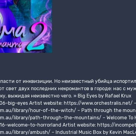
спасти от инквизиции. Но неизвестный убийца испортил
от свет двух последних некромантов в городе: нас с му
, выжидая неизвестно чего. » Big Eyes by Rafael Krux
06-big-eyes Artist website: https://www.orchestralis.net/ 
m.au/library/hour-of-the-witch/ – Path through the moun
om.au/library/path-through-the-mountains/ – Welcome To 
016-welcome-to-horrorland Artist website: https://incom
m.au/library/ambush/ – Industrial Music Box by Kevin Mac