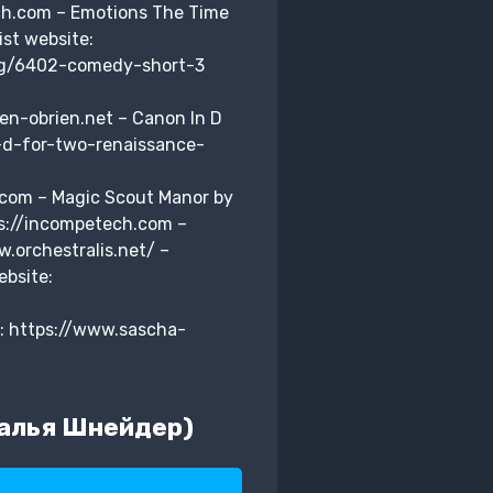
ech.com – Emotions The Time
st website:
song/6402-comedy-short-3
en-obrien.net – Canon In D
-d-for-two-renaissance-
.com – Magic Scout Manor by
ps://incompetech.com –
w.orchestralis.net/ –
ebsite:
: https://www.sascha-
талья Шнейдер)