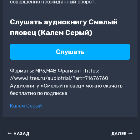
совершенно неожиданный оборот.
Слушать аудиокнигу Смелый
пловец (Калем Серый)
Слушать
Форматы: MP3,M4B Фрагмент: https:
//www.litres.ru/audiotrial/?art=71676760
Аудиокнигу «Смелый пловец» можно скачать
бесплатно по подписке
Метки
Калем Серый
записи:
Навигация
НАЗАД
ДАЛЕЕ