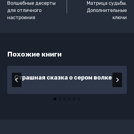
по
Волшебные десерты
Матрица судьбы.
записям
для отличного
Дополнительные
настроения
ключи
Похожие книги
Страшная сказка о сером волке