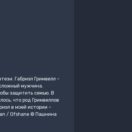
тези. Габриэл Гримвелл –
 сложный мужчина.
тобы защитить семью. В
лось, что род Гримвеллов
риэл в моей истории –
San / Ofshane © Пашнина