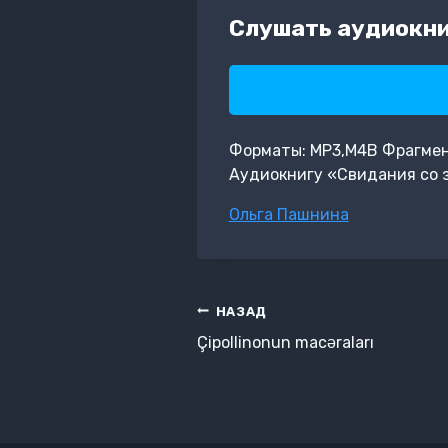
Слушать аудиокни
Форматы: MP3,M4B Фрагмент:
Аудиокнигу «Свидания со 
Метки
Ольга Пашнина
записи:
Навигация
НАЗАД
по
Çipollinonun macəraları
записям