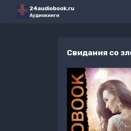
Перейти
24audiobook.ru
к
Аудиокниги
содержимому
Свидания со з