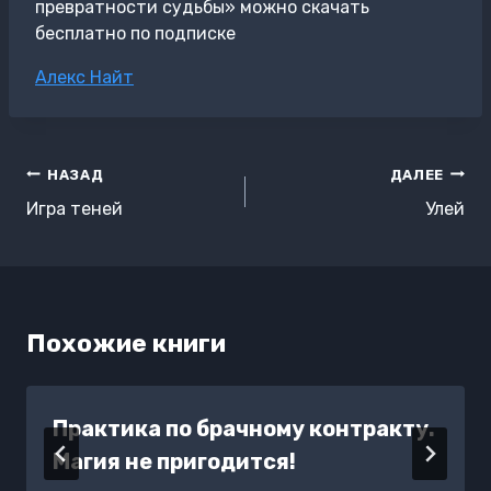
превратности судьбы» можно скачать
бесплатно по подписке
Метки
Алекс Найт
записи:
Навигация
НАЗАД
ДАЛЕЕ
по
Игра теней
Улей
записям
Похожие книги
Практика по брачному контракту.
Магия не пригодится!