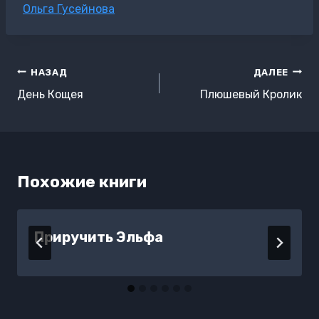
Метки
Ольга Гусейнова
записи:
Навигация
НАЗАД
ДАЛЕЕ
по
День Кощея
Плюшевый Кролик
записям
Похожие книги
Приручить Эльфа