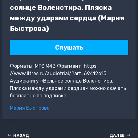
солнце Воленстира. Пляска
между ударами сердца (Мария
Быстрова)
Слушать
Форматы: MP3,M4B Фрагмент: https:
//www.litres.ru/audiotrial/?art=69412615
Аудиокнигу «Вольное солнце Воленстира.
Пляска между ударами сердца» можно скачать
бесплатно по подписке
Метки
Мария Быстрова
записи:
Навигация
НАЗАД
ДАЛЕЕ