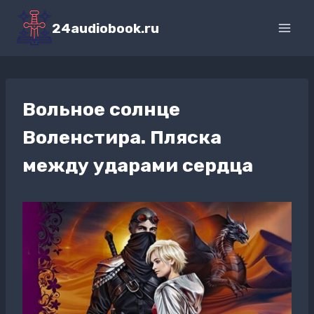
Перейти
к
24audiobook.ru
содержимому
Вольное солнце
Воленстира. Пляска
между ударами сердца