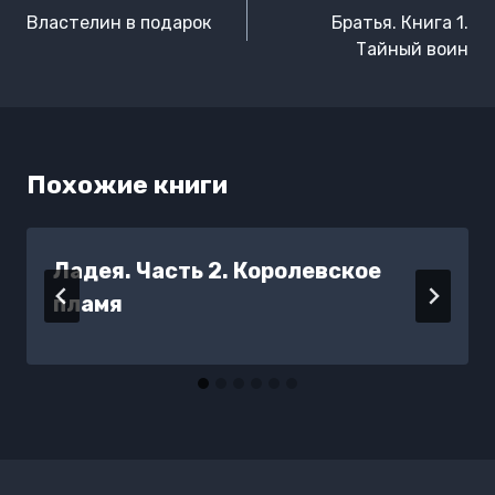
по
Властелин в подарок
Братья. Книга 1.
записям
Тайный воин
Похожие книги
Ладея. Часть 2. Королевское
пламя