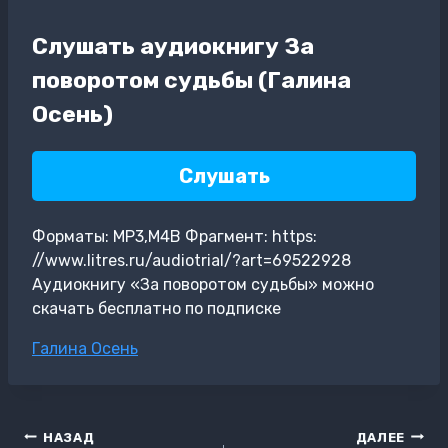
Слушать аудиокнигу За
поворотом судьбы (Галина
Осень)
Слушать
Форматы: MP3,M4B Фрагмент: https:
//www.litres.ru/audiotrial/?art=69522928
Аудиокнигу «За поворотом судьбы» можно
скачать бесплатно по подписке
Метки
Галина Осень
записи:
Навигация
НАЗАД
ДАЛЕЕ