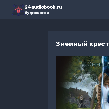
Перейти
24audiobook.ru
к
Аудиокниги
содержимому
Змеиный крест