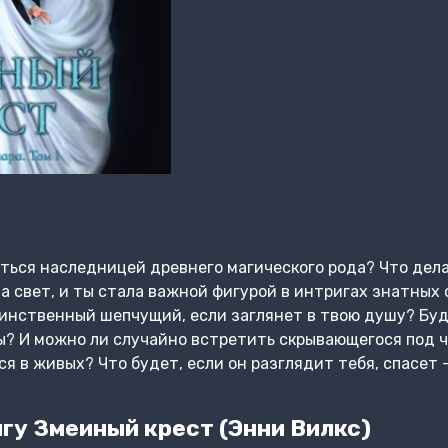
ться наследницей древнего магического рода? Что дела
а свет, и ты стала важной фигурой в интригах знатных
инственный шепчущий, если заглянет в твою душу? Буд
ы? И можно ли случайно встретить скрывающегося под 
ся в живых? Что будет, если он разглядит тебя, спасет
гу Змеиный крест (Энни Вилкс)