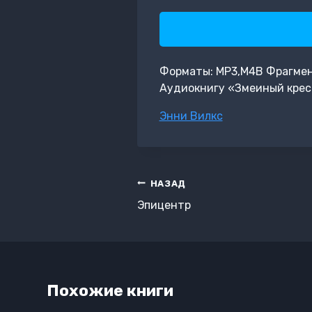
Форматы: MP3,M4B Фрагмент:
Аудиокнигу «Змеиный крес
Метки
Энни Вилкс
записи:
Навигация
НАЗАД
по
Эпицентр
записям
Похожие книги