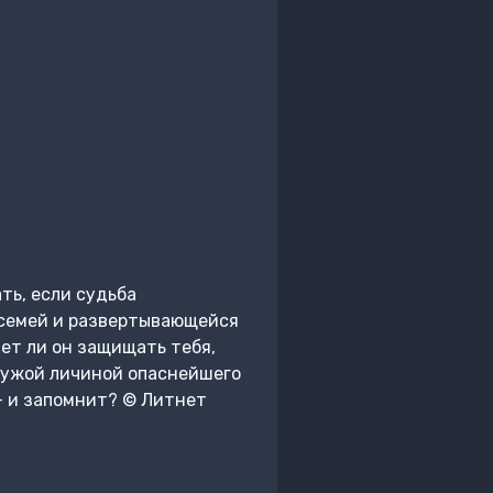
ть, если судьба
 семей и развертывающейся
ет ли он защищать тебя,
чужой личиной опаснейшего
 – и запомнит? © Литнет