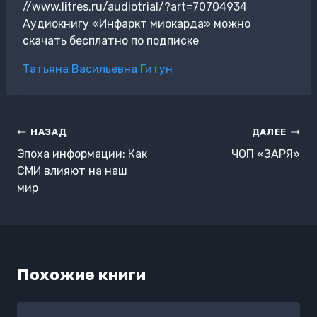
//www.litres.ru/audiotrial/?art=70704934
Аудиокнигу «Инфаркт миокарда» можно
скачать бесплатно по подписке
Метки
Татьяна Васильевна Гитун
записи:
Навигация
НАЗАД
ДАЛЕЕ
по
Эпоха информации: Как
ЧОП «ЗАРЯ»
записям
СМИ влияют на наш
мир
Похожие книги