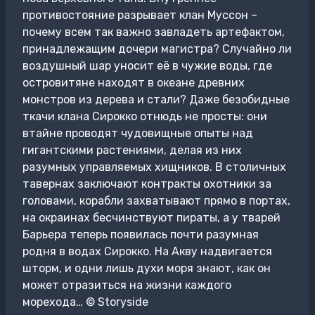
противостояние разрывает клан Муссон –
почему всем так важно завладеть артефактом,
принадлежащим дочери магистра? Случайно ли
воздушный шар уносит её в чужие воды, где
островитяне находят в океане древних
монстров из дерева и стали? Даже безобидные
ткачи клана Сирокко отнюдь не просты: они
втайне проводят чудовищные опыты над
гигантскими растениями, делая из них
разумных управляемых хищников. В столичных
тавернах заключают контракты охотники за
головами, корабли захватывают прямо в портах,
на окраинах бесчинствуют пираты, а у тварей
Барьера теперь появилась почти разумная
родня в водах Сирокко. На Акву надвигается
шторм, и одни лишь духи моря знают, как он
может отразиться на жизни каждого
морехода… © Storysidе