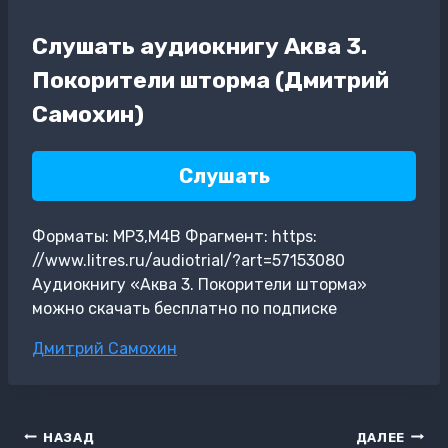
Слушать аудиокнигу Аква 3.
Покорители шторма (Дмитрий
Самохин)
Слушать
Форматы: MP3,M4B Фрагмент: https:
//www.litres.ru/audiotrial/?art=57153080
Аудиокнигу «Аква 3. Покорители шторма»
можно скачать бесплатно по подписке
Метки
Дмитрий Самохин
записи:
Навигация
НАЗАД
ДАЛЕЕ