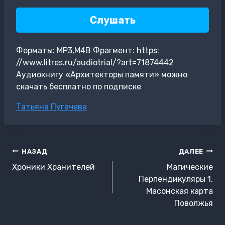
Слушать
Форматы: MP3,M4B Фрагмент: https:
//www.litres.ru/audiotrial/?art=71874442
Аудиокнигу «Архитекторы памяти» можно
скачать бесплатно по подписке
Метки
Татьяна Пугачева
записи:
Навигация
НАЗАД
ДАЛЕЕ
по
Хроники Хранителей
Магические
записям
Перпендикуляры 1.
Масонская карта
Поволжья