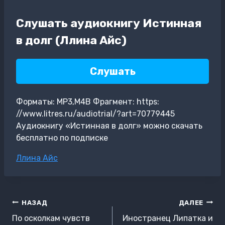
Слушать аудиокнигу Истинная
в долг (Ллина Айс)
Слушать
Форматы: MP3,M4B Фрагмент: https:
//www.litres.ru/audiotrial/?art=70779445
Аудиокнигу «Истинная в долг» можно скачать
бесплатно по подписке
Метки
Ллина Айс
записи:
Навигация
НАЗАД
ДАЛЕЕ
по
По осколкам чувств
Иностранец Липатка и