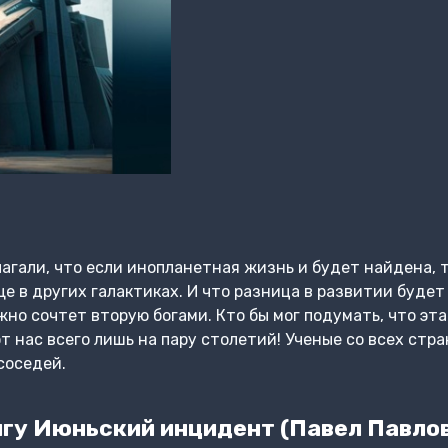
агали, что если инопланетная жизнь и будет найдена, т
ще в других галактиках. И что разница в развитии буде
жно сочтет вторую богами. Кто бы мог подумать, что эт
т нас всего лишь на пару столетий! Ученые со всех стр
соседей.
гу Июньский инцидент (Павел Павло