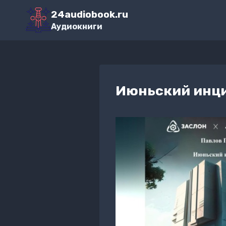
Перейти
24audiobook.ru
к
Аудиокниги
содержимому
Июньский инц