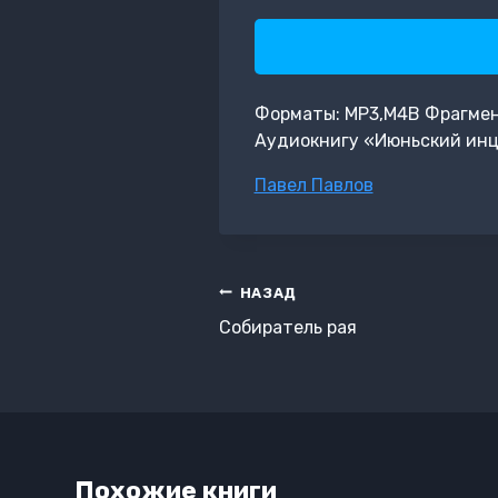
Форматы: MP3,M4B Фрагмент:
Аудиокнигу «Июньский инц
Метки
Павел Павлов
записи:
Навигация
НАЗАД
по
Собиратель рая
записям
Похожие книги