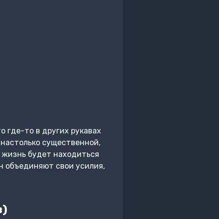
о где-то в других рукавах
т настолько существенной,
а жизнь будет находиться
ан объединяют свои усилия,
в)