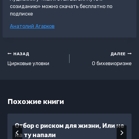
созиданию» можно скачать бесплатно по
подписке
Метки
Анатолий Агарков
записи:
Навигация
НАЗАД
ДАЛЕЕ
по
Цирковые уловки
О бихевиоризме
записям
Похожие книги
Отбор с риском для жизни, Или не
на ту напали