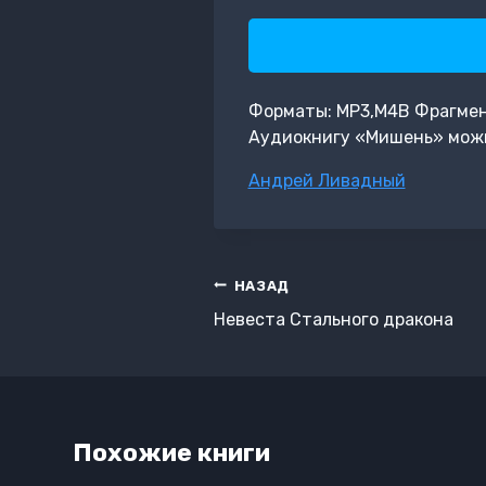
Форматы: MP3,M4B Фрагмент: 
Аудиокнигу «Мишень» можн
Метки
Андрей Ливадный
записи:
Навигация
НАЗАД
по
Невеста Стального дракона
записям
Похожие книги