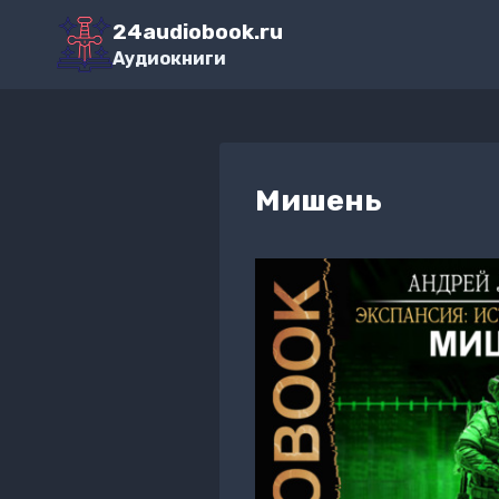
Перейти
24audiobook.ru
к
Аудиокниги
содержимому
Мишень