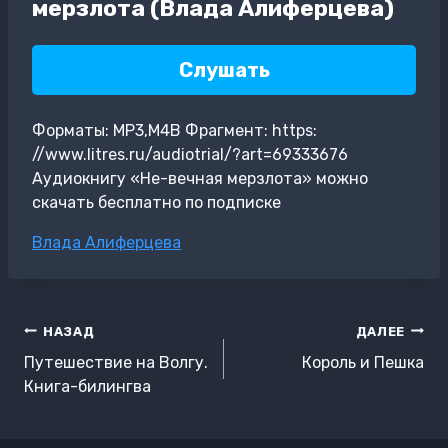
мерзлота (Влада Алиферцева)
Слушать
Форматы: MP3,M4B Фрагмент: https:
//www.litres.ru/audiotrial/?art=69333676
Аудиокнигу «Не-вечная мерзлота» можно
скачать бесплатно по подписке
Метки
Влада Алиферцева
записи:
Навигация
НАЗАД
ДАЛЕЕ
по
Путешествие на Волгу.
Король и Пешка
записям
Книга-билингва