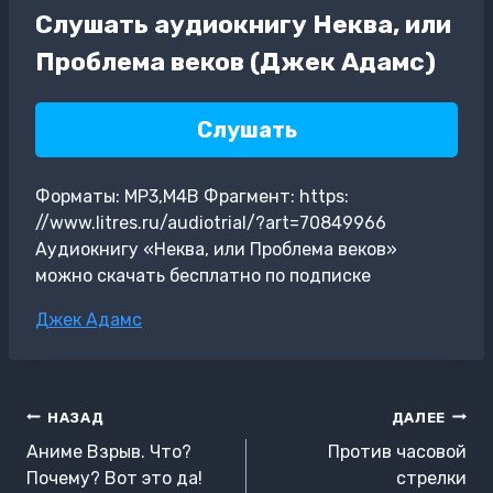
Слушать аудиокнигу Неква, или
Проблема веков (Джек Адамс)
Слушать
Форматы: MP3,M4B Фрагмент: https:
//www.litres.ru/audiotrial/?art=70849966
Аудиокнигу «Неква, или Проблема веков»
можно скачать бесплатно по подписке
Метки
Джек Адамс
записи:
Навигация
НАЗАД
ДАЛЕЕ
по
Аниме Взрыв. Что?
Против часовой
записям
Почему? Вот это да!
стрелки