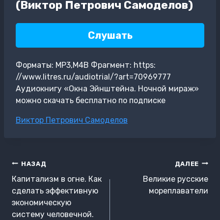
(Виктор Петрович Самоделов)
Слушать
Форматы: MP3,M4B Фрагмент: https:
//www.litres.ru/audiotrial/?art=70969777
Аудиокнигу «Окна Эйнштейна. Ночной мираж»
можно скачать бесплатно по подписке
Метки
Виктор Петрович Самоделов
записи:
Навигация
НАЗАД
ДАЛЕЕ
по
Капитализм в огне. Как
Великие русские
записям
сделать эффективную
мореплаватели
экономическую
систему человечной.