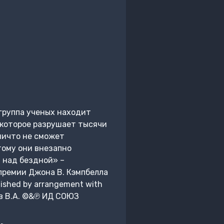
группа ученых находит
 которое разрушает тысячи
ничто не сможет
тому они внезапно
 над бездной» –
премии Джона В. Кэмпбелла
ished by arrangement with
ев В.А. ©&℗ ИД СОЮЗ