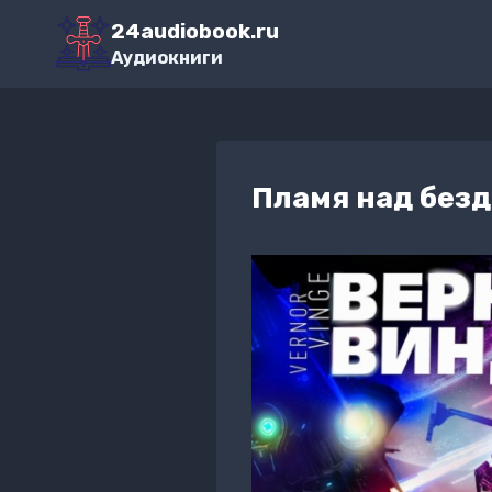
Перейти
24audiobook.ru
к
Аудиокниги
содержимому
Пламя над без