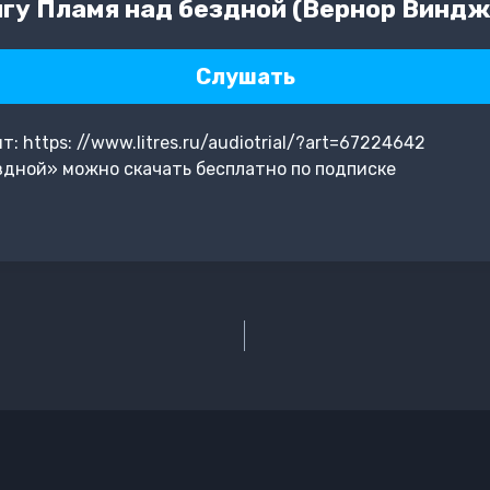
гу Пламя над бездной (Вернор Виндж
Слушать
 https: //www.litres.ru/audiotrial/?art=67224642
здной» можно скачать бесплатно по подписке