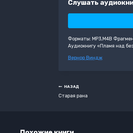
Слушать аудиокни
Форматы: MP3,M4B Фрагмент:
Аудиокнигу «Пламя над бе
Метки
Вернор Виндж
записи:
Навигация
НАЗАД
по
Старая рана
записям
Похожие книги