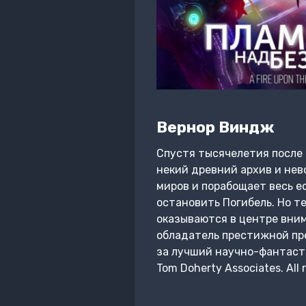
Вернор Виндж
Спустя тысячелетия после 
некий древний архив и нев
миров и порабощает весь е
остановить Погибель. Но т
оказываются в центре вним
обладатель престижной пр
за лучший научно-фантастич
Tom Doherty Associates. Al