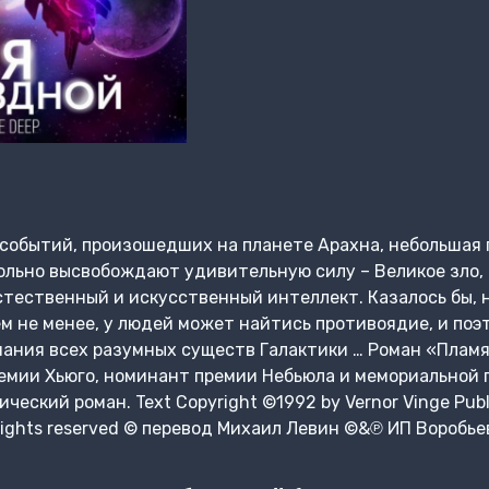
событий, произошедших на планете Арахна, небольшая 
ольно высвобождают удивительную силу – Великое зло,
стественный и искусственный интеллект. Казалось бы, 
ем не менее, у людей может найтись противоядие, и поэ
ания всех разумных существ Галактики … Роман «Пламя
емии Хьюго, номинант премии Небьюла и мемориальной 
еский роман. Text Copyright ©1992 by Vernor Vinge Publ
l rights reserved © перевод Михаил Левин ©&℗ ИП Воробь