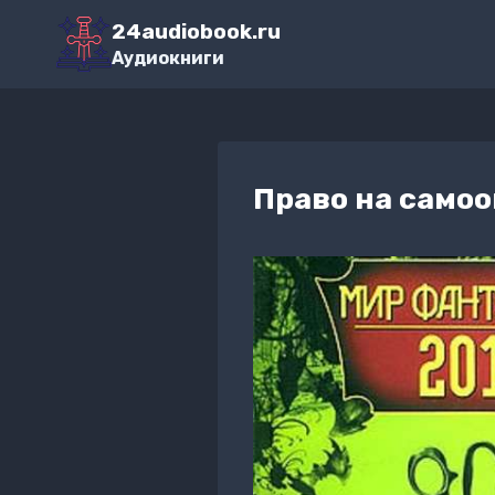
Перейти
24audiobook.ru
к
Аудиокниги
содержимому
Право на само