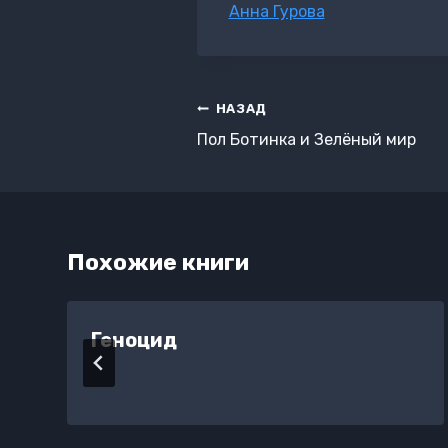
Метки
Анна Гурова
записи:
Навигация
НАЗАД
по
Пол Ботинка и Зелёный мир
записям
Похожие книги
Геноцид