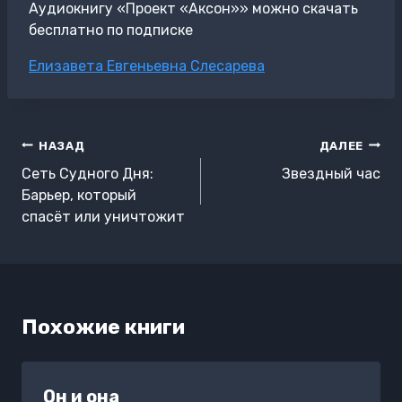
Аудиокнигу «Проект «Аксон»» можно скачать
бесплатно по подписке
Метки
Елизавета Евгеньевна Слесарева
записи:
Навигация
НАЗАД
ДАЛЕЕ
по
Сеть Судного Дня:
Звездный час
записям
Барьер, который
спасёт или уничтожит
Похожие книги
Он и она