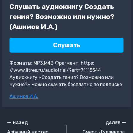
Слушать аудиокнигу Создать
гения? Возможно или нужно?
(Ашимов И.А.)
Слушать
Форматы: MP3,M4B Фрагмент: https:
//www.litres.ru/audiotrial/?art=71115544
Аудиокнигу «Создать гения? Возможно или
нужно?» можно скачать бесплатно по подписке
Метки
Ашимов И.А.
записи:
Навигация
НАЗАД
ДАЛЕЕ
по
Арбузный мастер
Смерть Гулливера.