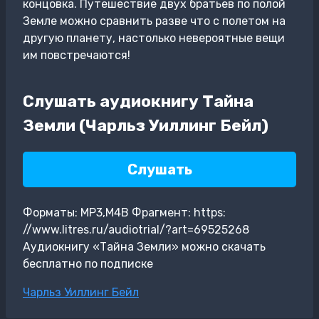
концовка. Путешествие двух братьев по полой
Земле можно сравнить разве что с полетом на
другую планету, настолько невероятные вещи
им повстречаются!
Слушать аудиокнигу Тайна
Земли (Чарльз Уиллинг Бейл)
Слушать
Форматы: MP3,M4B Фрагмент: https:
//www.litres.ru/audiotrial/?art=69525268
Аудиокнигу «Тайна Земли» можно скачать
бесплатно по подписке
Метки
Чарльз Уиллинг Бейл
записи: