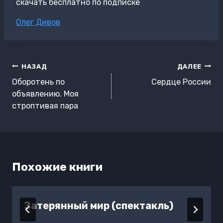
скачать бесплатно по подписке
Метки
Олег Дивов
записи:
Навигация
НАЗАД
ДАЛЕЕ
по
Оборотень по
Сердце России
записям
объявлению. Моя
строптивая пара
Похожие книги
Затерянный мир (спектакль)