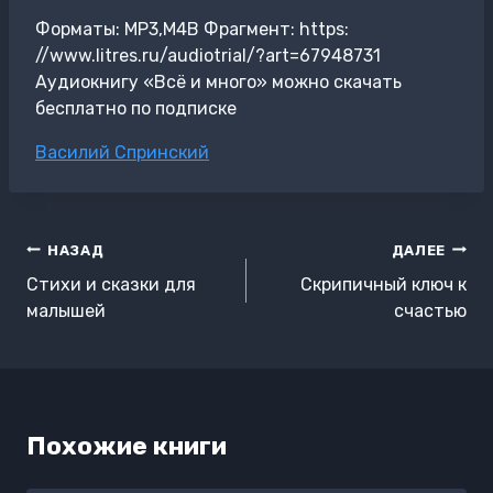
Форматы: MP3,M4B Фрагмент: https:
//www.litres.ru/audiotrial/?art=67948731
Аудиокнигу «Всё и много» можно скачать
бесплатно по подписке
Метки
Василий Спринский
записи:
Навигация
НАЗАД
ДАЛЕЕ
по
Стихи и сказки для
Скрипичный ключ к
записям
малышей
счастью
Похожие книги