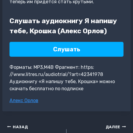
теперь им придется стать крутыми.
Слушать аудиокнигу Я напишу
тебе, Крошка (Алекс Орлов)
Слушать
Форматы: MP3,M4B Фрагмент: https:
//www.litres.ru/audiotrial/?art=42341978
Аудиокнигу «Я напишу тебе, Крошка» можно
скачать бесплатно по подписке
Метки
Алекс Орлов
записи:
Навигация
НАЗАД
ДАЛЕЕ