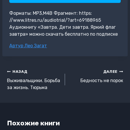
Форматы: MP3,M4B Фрагмент: https:
//www.litres.ru/audiotrial/?art=69188965
Аудиокнигу «Завтра. Дети завтра. Яркий флаг
завтра» можно скачать бесплатно по подписке
Метки
Артур Лео Загат
записи:
Навигация
НАЗАД
ДАЛЕЕ
по
Выживальщики. Борьба
Бедность не порок
записям
за жизнь. Тюрьма
Похожие книги